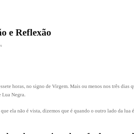
ão e Reflexão
em
os
Lua
Violeta
–
Purificação
e
Reflexão
essete horas, no signo de Virgem. Mais ou menos nos três dias 
e Lua Negra.
m que ela não é vista, dizemos que é quando o outro lado da lua