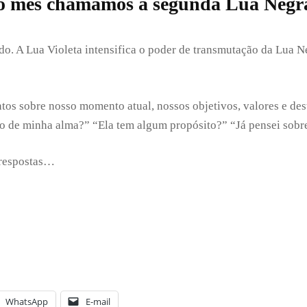
o mês chamamos a segunda Lua Negra
o. A Lua Violeta intensifica o poder de transmutação da Lua 
os sobre nosso momento atual, nossos objetivos, valores e de
o de minha alma?” “Ela tem algum propósito?” “Já pensei sobre
 respostas…
WhatsApp
E-mail