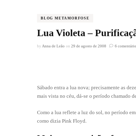
O OUTONO DE
FRIÚZA
BLOG METAMORFOSE
O INVERNO DE
Lua Violeta – Purificaç
FRIÚZA
by
Anna de Leão
on
29 de agosto de 2008
6 comentári
Sábado entra a lua nova; precisamente as dez
mais vista no céu, dá-se o período chamado d
Como a lua reflete a luz do sol, no período e
como dizia Pink Floyd.