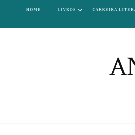
HOME
LIVROS
CARREIRA LITER
IRRESISTÍVEL
PECADORA
POR UM POUCO
A
MAIS DE
FELICIDADE
O SEGURANÇA E
A DANÇARINA:
AMOR EM
PEDAÇOS
A RAINHA DA
FLORESTA