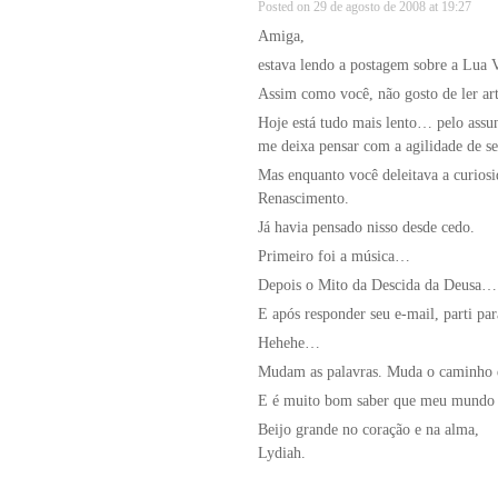
Posted on
29 de agosto de 2008 at 19:27
Amiga,
estava lendo a postagem sobre a Lua V
Assim como você, não gosto de ler art
Hoje está tudo mais lento… pelo assu
me deixa pensar com a agilidade de s
Mas enquanto você deleitava a curiosi
Renascimento.
Já havia pensado nisso desde cedo.
Primeiro foi a música…
Depois o Mito da Descida da Deusa…
E após responder seu e-mail, parti para
Hehehe…
Mudam as palavras. Muda o caminho qu
E é muito bom saber que meu mundo 
Beijo grande no coração e na alma,
Lydiah.