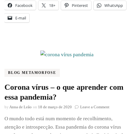
Facebook
18+
Pinterest
WhatsApp
E-mail
BLOG METAMORFOSE
Corona vírus – o que aprender com
essa pandemia?
on
by
Anna de Leão
on
18 de março de 2020
Leave a Comment
Corona
O mundo todo está num momento de recolhimento,
vírus
–
atenção e introspecção. Essa pandemia do corona vírus
o