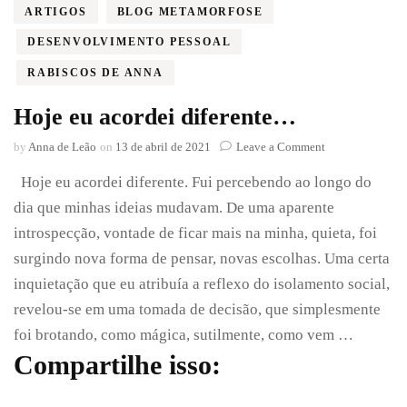
ARTIGOS
BLOG METAMORFOSE
DESENVOLVIMENTO PESSOAL
RABISCOS DE ANNA
Hoje eu acordei diferente…
on
by
Anna de Leão
on
13 de abril de 2021
Leave a Comment
Hoje
Hoje eu acordei diferente. Fui percebendo ao longo do
eu
acordei
dia que minhas ideias mudavam. De uma aparente
diferente…
introspecção, vontade de ficar mais na minha, quieta, foi
surgindo nova forma de pensar, novas escolhas. Uma certa
inquietação que eu atribuía a reflexo do isolamento social,
revelou-se em uma tomada de decisão, que simplesmente
foi brotando, como mágica, sutilmente, como vem …
Compartilhe isso: