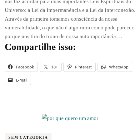
nos faz acordar para duas importantes Leis Espirituais do
que
aprender
Universo: a Lei da Impermanência e a Lei da Interconexão.
com
Através da primeira tomamos consciência da nossa
essa
vulnerabilidade, o que não é algo ruim como pode parecer,
pandemia?
porque nos tira do trono de nossa autoimportância …
Compartilhe isso:
Facebook
18+
Pinterest
WhatsApp
E-mail
SEM CATEGORIA