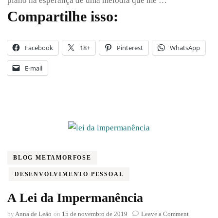
piano na esperança de uma melodia que me …
Compartilhe isso:
Facebook
18+
Pinterest
WhatsApp
E-mail
BLOG METAMORFOSE
DESENVOLVIMENTO PESSOAL
A Lei da Impermanência
on
by
Anna de Leão
on
15 de novembro de 2019
Leave a Comment