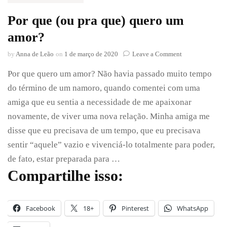
Por que (ou pra que) quero um
amor?
on
by
Anna de Leão
on
1 de março de 2020
Leave a Comment
Por
Por que quero um amor? Não havia passado muito tempo
que
(ou
do término de um namoro, quando comentei com uma
pra
amiga que eu sentia a necessidade de me apaixonar
que)
quero
novamente, de viver uma nova relação. Minha amiga me
um
disse que eu precisava de um tempo, que eu precisava
amor?
sentir “aquele” vazio e vivenciá-lo totalmente para poder,
de fato, estar preparada para …
Compartilhe isso:
Facebook
18+
Pinterest
WhatsApp