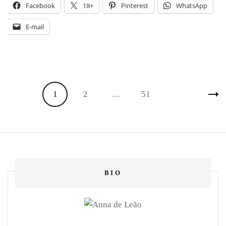
Facebook
18+
Pinterest
WhatsApp
E-mail
Paginação
Page
Page
Page
1
2
…
51
de
posts
BIO