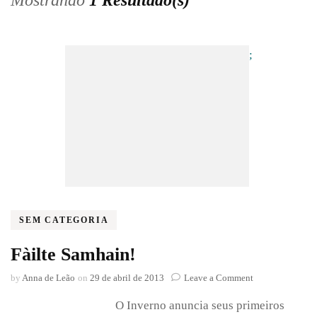
Mostrando
1 Resultado(s)
;
SEM CATEGORIA
Fàilte Samhain!
on
by
Anna de Leão
on
29 de abril de 2013
Leave a Comment
Fàilte
O Inverno anuncia seus primeiros
Samhain!