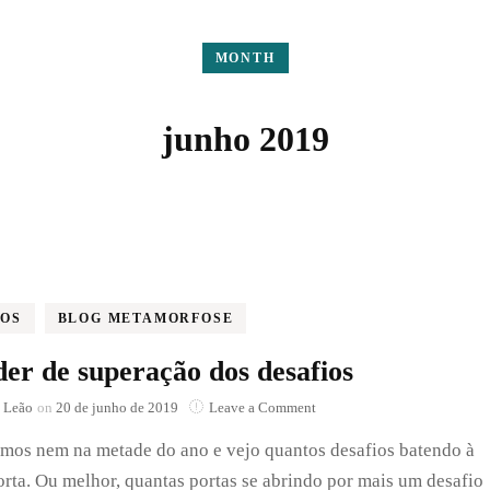
MONTH
junho 2019
GOS
BLOG METAMORFOSE
er de superação dos desafios
on
 Leão
on
20 de junho de 2019
Leave a Comment
O
mos nem na metade do ano e vejo quantos desafios batendo à
poder
de
rta. Ou melhor, quantas portas se abrindo por mais um desafio