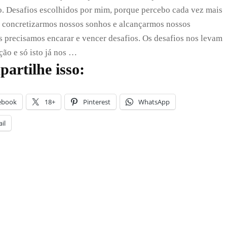
superação
. Desafios escolhidos por mim, porque percebo cada vez mais
dos
desafios
 concretizarmos nossos sonhos e alcançarmos nossos
s precisamos encarar e vencer desafios. Os desafios nos levam
ção e só isto já nos …
artilhe isso:
ebook
18+
Pinterest
WhatsApp
il