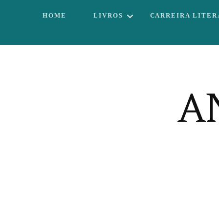
HOME
LIVROS
CARREIRA LITER
IRRESISTÍVEL
PECADORA
POR UM POUCO
A
MAIS DE
FELICIDADE
O SEGURANÇA E
A DANÇARINA:
AMOR EM
PEDAÇOS
A RAINHA DA
FLORESTA