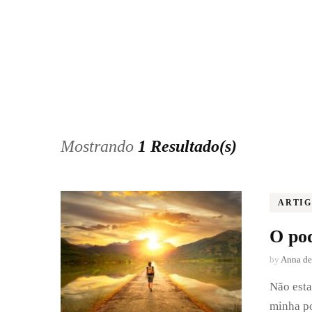
O OUTONO DE
FRIÚZA
O INVERNO DE
FRIÚZA
Mostrando
1 Resultado(s)
ARTI
O pod
by
Anna de
Não esta
minha po