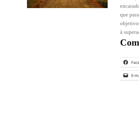
encarado
que para
objetivo
à supera
Comp
Fac
E-ma