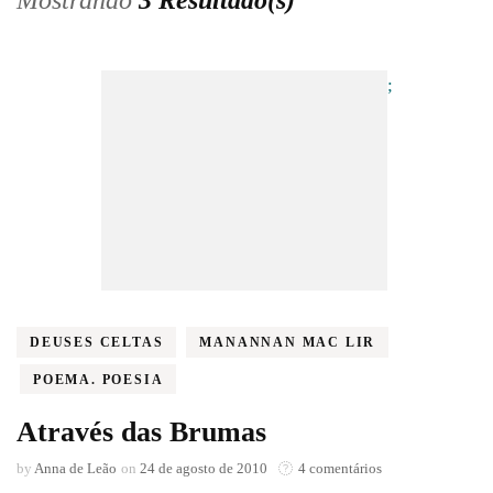
Mostrando
3 Resultado(s)
;
DEUSES CELTAS
MANANNAN MAC LIR
POEMA. POESIA
Através das Brumas
em
by
Anna de Leão
on
24 de agosto de 2010
4 comentários
Através