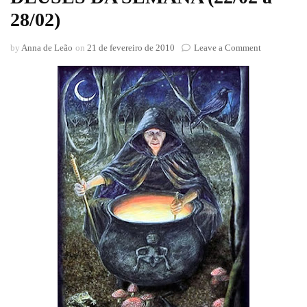
28/02)
on
by
Anna de Leão
on
21 de fevereiro de 2010
Leave a Comment
DEUSES
DA
SEMANA
(22/02
a
28/02)