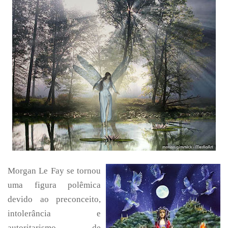
à
Morgan
Le
Fay
Morgan Le Fay se tornou
uma figura polêmica
devido ao preconceito,
intolerância e
autoritarismo de