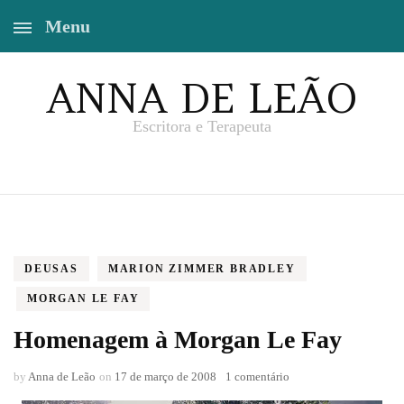
Menu
ANNA DE LEÃO
Escritora e Terapeuta
DEUSAS
MARION ZIMMER BRADLEY
MORGAN LE FAY
Homenagem à Morgan Le Fay
em
by
Anna de Leão
on
17 de março de 2008
1 comentário
Homenagem