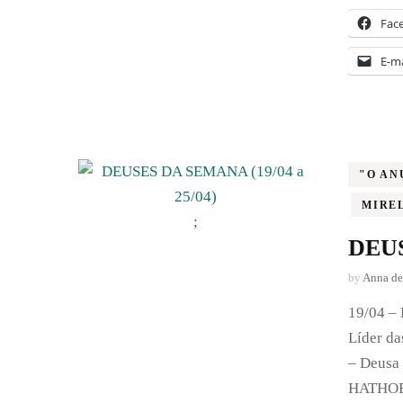
Fac
E-ma
"O AN
MIRE
;
DEUS
by
Anna de
19/04 – 
Líder da
– Deusa 
HATHOR –