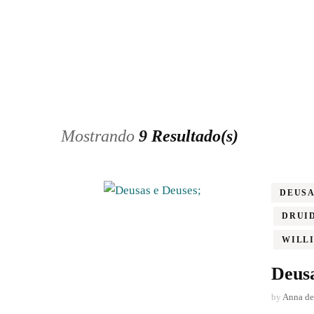
O OUTONO DE
FRIÚZA
O INVERNO DE
FRIÚZA
Mostrando
9 Resultado(s)
;
DEUS
DRUI
WILL
Deusa
by
Anna de