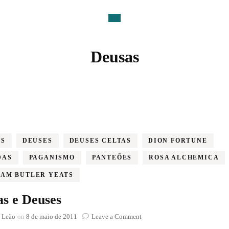
Deusas
AS
DEUSES
DEUSES CELTAS
DION FORTUNE
DAS
PAGANISMO
PANTEÕES
ROSA ALCHEMICA
IAM BUTLER YEATS
s e Deuses
on
 Leão
on
8 de maio de 2011
Leave a Comment
Deusas