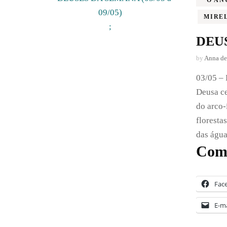
MIRE
;
DEUS
by
Anna de
03/05 –
Deusa ce
do arco-
floresta
das água
Comp
Fac
E-ma