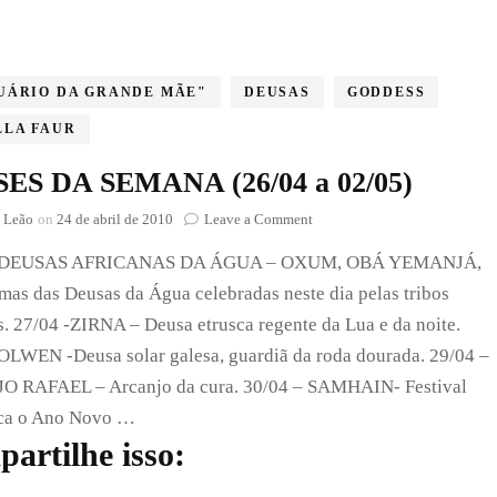
UÁRIO DA GRANDE MÃE"
DEUSAS
GODDESS
LLA FAUR
ES DA SEMANA (26/04 a 02/05)
on
 Leão
on
24 de abril de 2010
Leave a Comment
DEUSES
– DEUSAS AFRICANAS DA ÁGUA – OXUM, OBÁ YEMANJÁ,
DA
SEMANA
mas das Deusas da Água celebradas neste dia pelas tribos
(26/04
s. 27/04 -ZIRNA – Deusa etrusca regente da Lua e da noite.
a
02/05)
OLWEN -Deusa solar galesa, guardiã da roda dourada. 29/04 –
 RAFAEL – Arcanjo da cura. 30/04 – SAMHAIN- Festival
ca o Ano Novo …
artilhe isso: