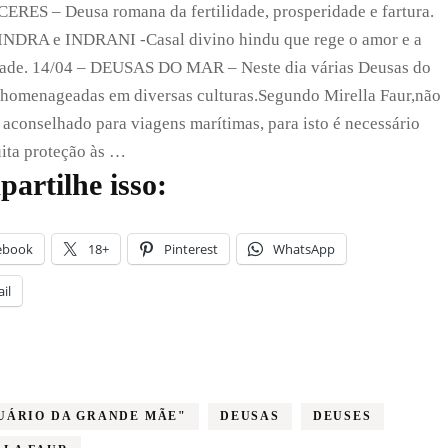
CERES – Deusa romana da fertilidade, prosperidade e fartura.
DA
SEMANA
 INDRA e INDRANI -Casal divino hindu que rege o amor e a
(12/04
dade. 14/04 – DEUSAS DO MAR – Neste dia várias Deusas do
a
18/04)
homenageadas em diversas culturas.Segundo Mirella Faur,não
 aconselhado para viagens marítimas, para isto é necessário
ita proteção às …
artilhe isso:
ebook
18+
Pinterest
WhatsApp
il
UÁRIO DA GRANDE MÃE"
DEUSAS
DEUSES