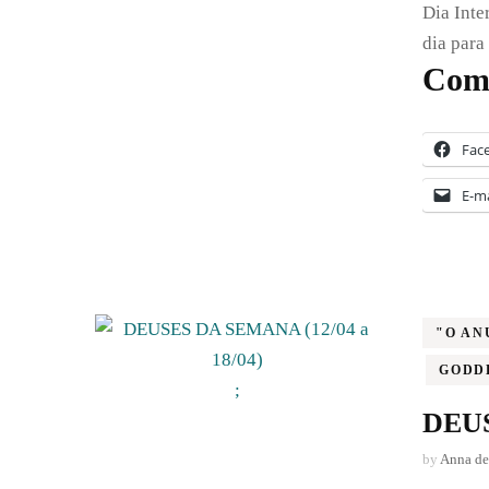
Dia Inte
dia para
Comp
Fac
E-ma
"O AN
GODD
;
DEUS
by
Anna de