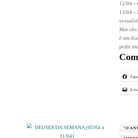
12/04 – 
13/04 –
sexuali
Mar são 
é um dia
pedir mu
Comp
Fac
E-ma
"O AN