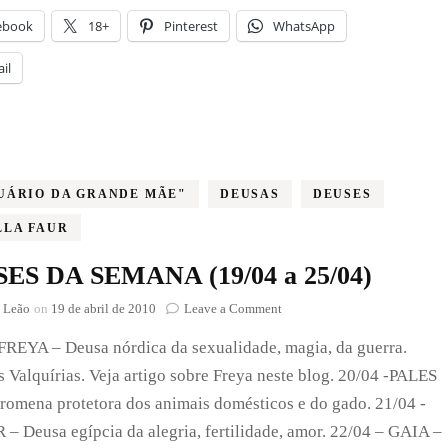
ebook
18+
Pinterest
WhatsApp
il
UÁRIO DA GRANDE MÃE"
DEUSAS
DEUSES
LLA FAUR
ES DA SEMANA (19/04 a 25/04)
on
 Leão
on
19 de abril de 2010
Leave a Comment
DEUSES
FREYA – Deusa nórdica da sexualidade, magia, da guerra.
DA
SEMANA
s Valquírias. Veja artigo sobre Freya neste blog. 20/04 -PALES
(19/04
romena protetora dos animais domésticos e do gado. 21/04 -
a
25/04)
 Deusa egípcia da alegria, fertilidade, amor. 22/04 – GAIA –