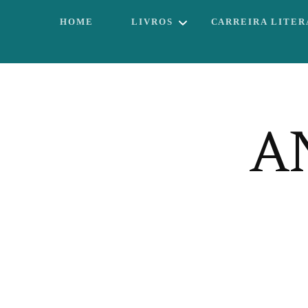
HOME
LIVROS
CARREIRA LITER
IRRESISTÍVEL
PECADORA
POR UM POUCO
A
MAIS DE
FELICIDADE
O SEGURANÇA E
A DANÇARINA:
AMOR EM
PEDAÇOS
A RAINHA DA
FLORESTA