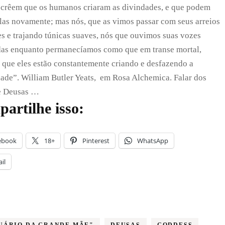
crêem que os humanos criaram as divindades, e que podem
e
Deuses
las novamente; mas nós, que as vimos passar com seus arreios
tes e trajando túnicas suaves, nós que ouvimos suas vozes
das enquanto permanecíamos como que em transe mortal,
que eles estão constantemente criando e desfazendo a
de”. William Butler Yeats, em Rosa Alchemica. Falar dos
e Deusas …
artilhe isso:
ebook
18+
Pinterest
WhatsApp
il
UÁRIO DA GRANDE MÃE"
DEUSAS
GODDESS