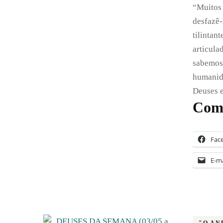
“Muitos 
desfazê-
tilintan
articula
sabemos 
humanida
Deuses 
Comp
Fac
E-ma
"O AN