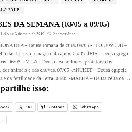
LLA FAUR
ES DA SEMANA (03/05 a 09/05)
em
 Leão
on
3 de maio de 2010
2 comentários
DEUSES
 BONA DEA – Deusa romana da cura. 04/05 -BLODEWEDD –
DA
SEMANA
lta das flores, da magia e do amor. 05/05 -ÍRIS – Deusa grega
(03/05
íris. 06/05 – VILA – Deusa ewcandinava protetora das
a
09/05)
s, dos animais e das chuvas. 07/05 -ANUKET – Deusa egípcia
s e da fertilidade da Terra. 08/05 -MACHA – Deusa celta da …
artilhe isso:
ebook
18+
Pinterest
WhatsApp
il