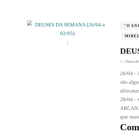
"O AN
MIRE
;
DEUS
by
Anna de
26/04 
são algu
africana
28/04 – 
ARCANJO
que mar
Comp