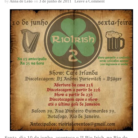
on
by
Anna de Leão
on
3 de junho de 2011
Leave a Comment
II
Rio
Irish
Sexta, dia 10 de junho, acontece o
II Rio Irish
, no Rio de