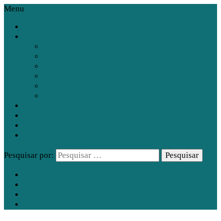
Menu
Home
Livros
Irresistível Pecadora
Por Um Pouco Mais de Felicidade
O Segurança e a Dançarina: Amor em Pedaços
A Rainha da Floresta
O Outono de Friúza
O Inverno de Friúza
Carreira Literária
Templo Terapêutico Metamorfose
Blog
Fale com Anna
Pesquisar por: