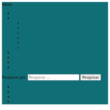
Menu
Home
Livros
Irresistível Pecadora
Por Um Pouco Mais de Felicidade
O Segurança e a Dançarina: Amor em Pedaços
A Rainha da Floresta
O Outono de Friúza
O Inverno de Friúza
Carreira Literária
Templo Terapêutico Metamorfose
Blog
Fale com Anna
Pesquisar por: