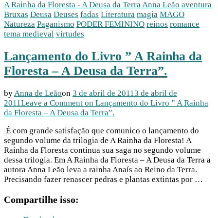
A Rainha da Floresta - A Deusa da Terra
Anna Leão
aventura
Bruxas
Deusa
Deuses
fadas
Literatura
magia
MAGO
Natureza
Paganismo
PODER FEMININO
reinos
romance
tema medieval
virtudes
Lançamento do Livro ” A Rainha da
Floresta – A Deusa da Terra”.
by
Anna de Leão
on
3 de abril de 2011
3 de abril de
2011
Leave a Comment
on Lançamento do Livro ” A Rainha
da Floresta – A Deusa da Terra”.
É com grande satisfação que comunico o lançamento do
segundo volume da trilogia de A Rainha da Floresta! A
Rainha da Floresta continua sua saga no segundo volume
dessa trilogia. Em A Rainha da Floresta – A Deusa da Terra a
autora Anna Leão leva a rainha Anaís ao Reino da Terra.
Precisando fazer renascer pedras e plantas extintas por …
Compartilhe isso: