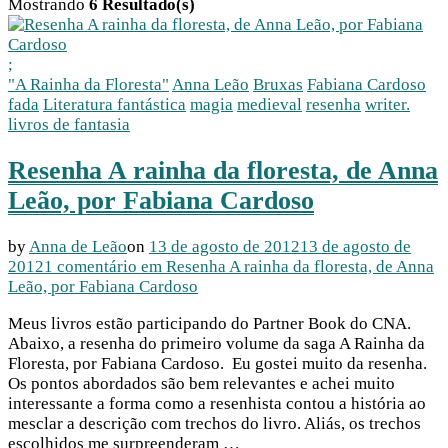
Mostrando
6 Resultado(s)
;
"A Rainha da Floresta"
Anna Leão
Bruxas
Fabiana Cardoso
fada
Literatura fantástica
magia
medieval
resenha
writer.
livros de fantasia
Resenha A rainha da floresta, de Anna
Leão, por Fabiana Cardoso
by
Anna de Leão
on
13 de agosto de 2012
13 de agosto de
2012
1 comentário
em Resenha A rainha da floresta, de Anna
Leão, por Fabiana Cardoso
Meus livros estão participando do Partner Book do CNA.
Abaixo, a resenha do primeiro volume da saga A Rainha da
Floresta, por Fabiana Cardoso. Eu gostei muito da resenha.
Os pontos abordados são bem relevantes e achei muito
interessante a forma como a resenhista contou a história ao
mesclar a descrição com trechos do livro. Aliás, os trechos
escolhidos me surpreenderam …