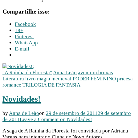
Compartilhe isso:
Facebook
18+
Pinterest
WhatsApp
E-mail
;
"A Rainha da Floresta"
Anna Leão
aventura.bruxas
Literatura
livro
magia
medieval
PODER FEMININO
pricesa
romance
TRILOGIA DE FANTASIA
Novidades!
by
Anna de Leão
on
29 de setembro de 2011
29 de setembro
de 2011
Leave a Comment
on Novidades!
A saga de A Rainha da Floresta foi convidada por Adriana
Vargas para integrar o Clube de Novo Autores