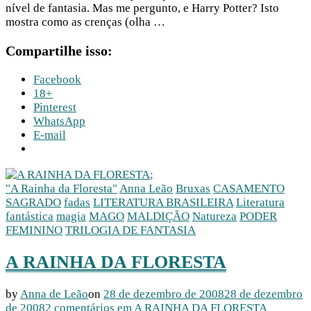
nível de fantasia. Mas me pergunto, e Harry Potter? Isto
mostra como as crenças (olha …
Compartilhe isso:
Facebook
18+
Pinterest
WhatsApp
E-mail
;
"A Rainha da Floresta"
Anna Leão
Bruxas
CASAMENTO
SAGRADO
fadas
LITERATURA BRASILEIRA
Literatura
fantástica
magia
MAGO
MALDIÇÃO
Natureza
PODER
FEMININO
TRILOGIA DE FANTASIA
A RAINHA DA FLORESTA
by
Anna de Leão
on
28 de dezembro de 2008
28 de dezembro
de 2008
2 comentários
em A RAINHA DA FLORESTA