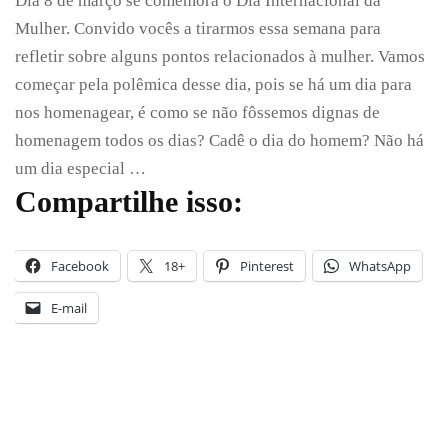
Dia 8 de março se comemora o Dia Internacional da
Dia
Internacional
Mulher. Convido vocês a tirarmos essa semana para
da
refletir sobre alguns pontos relacionados à mulher. Vamos
Mulher!
começar pela polêmica desse dia, pois se há um dia para
nos homenagear, é como se não fôssemos dignas de
homenagem todos os dias? Cadê o dia do homem? Não há
um dia especial …
Compartilhe isso:
Facebook
18+
Pinterest
WhatsApp
E-mail